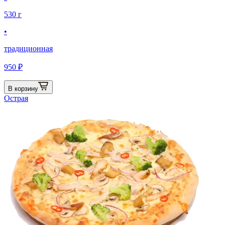
530 г
•
традиционная
950 ₽
В корзину
Острая