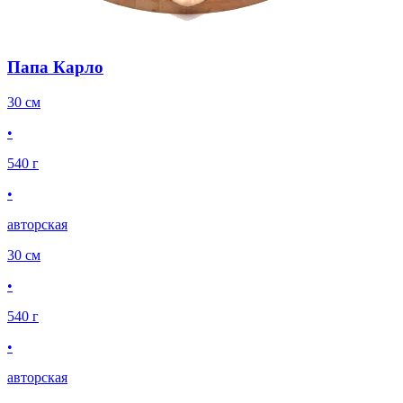
Папа Карло
30 см
•
540 г
•
авторская
30 см
•
540 г
•
авторская