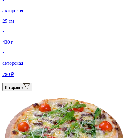
•
авторская
25 см
•
430 г
•
авторская
780 ₽
В корзину