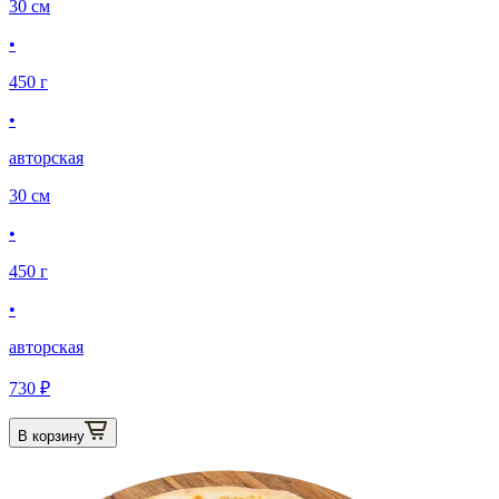
30 см
•
450 г
•
авторская
30 см
•
450 г
•
авторская
730 ₽
В корзину