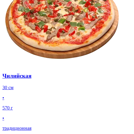
Чилийская
30 см
•
570 г
•
традиционная