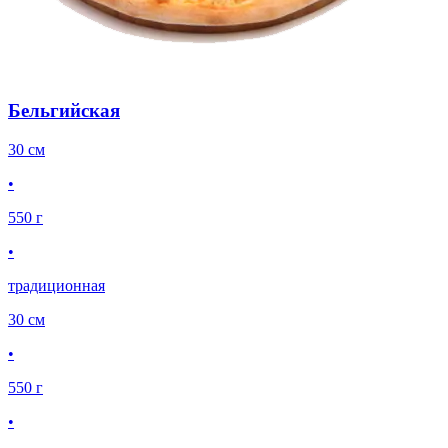
Бельгийская
30 см
•
550 г
•
традиционная
30 см
•
550 г
•