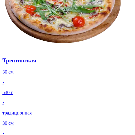
Трентинская
30 см
•
530 г
•
традиционная
30 см
•