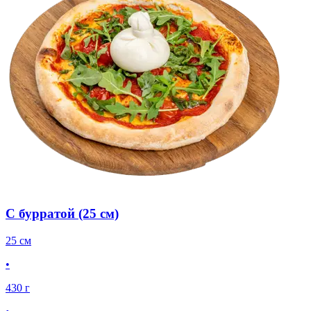
С бурратой (25 см)
25 см
•
430 г